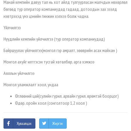
Манай кемпийн давуу тал нь хот айлд тулгуурласан малчдын нөхөрлөл
бөгөөд тур оператор компаниудад гадаад, дотоодын зах зээлд
нэвтрэхэд үнэ цэнийн гинжин хэлхээ болж чадна.
Үйлчилгээ
Нүүдлийн кемпийн үйлчилгээ (тур оператор компаниудад)
Байршуулах үйлчилгээ(монгол гэр амралт, зөөврийн асах майхан )
Монгол ахуйг илтгэсэн тусгай хөтөлбөр, арга хэмжээ
Аяллын үйлчилгээ
Монгол уламжлалт хоол, ундаа
Өглөөний цай(сулийн гурил, арвайн гурил, өрөмтэй боорцог)
Өдөр, оройн хоол (сонголтоор 1,2 хоол )
Хуваалцах
Жиргэх