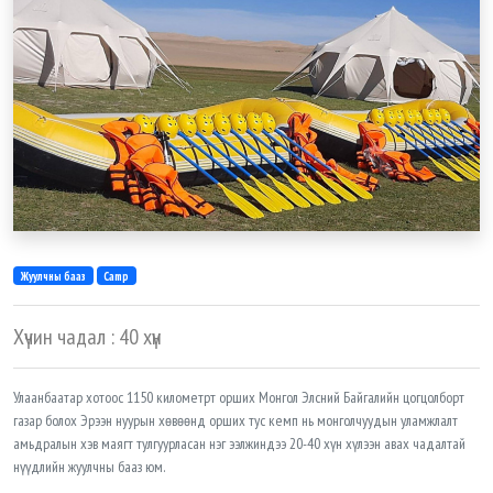
Жуулчны бааз
Camp
Хүчин чадал : 40 хүн
Улаанбаатар хотоос 1150 километрт орших Монгол Элсний Байгалийн цогцолборт
газар болох Эрээн нуурын хөвөөнд орших тус кемп нь монголчуудын уламжлалт
амьдралын хэв маягт тулгуурласан нэг ээлжиндээ 20-40 хүн хүлээн авах чадалтай
нүүдлийн жуулчны бааз юм.